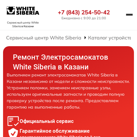
+7 (843) 254-50-42
Ежедневно с 9:00 до 21:00
Сервисный центр White
Siberia
в Казани
Сервисный центр White Siberia
Каталог устройств
Ремонт Электросамокатов
White Siberia в Казани
Выполняем ремонт электросамокатов White Siberia в
Казани независимо от модели и сложности неисправности.
Устраняем поломки, заменяем неисправные узлы,
используем оригинальные запчасти и проводим полную
проверку устройства после ремонта. Предоставляем
гарантию на выполненные работы.
Официальный сервис
Гарантийное обслуживание