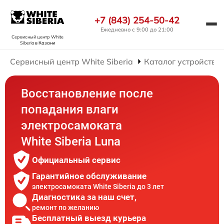
+7 (843) 254-50-42
Ежедневно с 9:00 до 21:00
Сервисный центр White
Siberia
в Казани
Сервисный центр White Siberia
Каталог устройств
Восстановление после
попадания влаги
электросамоката
White Siberia Luna
Официальный сервис
Гарантийное обслуживание
электросамоката White Siberia до 3 лет
Диагностика за наш счет,
ремонт по желанию
Бесплатный выезд курьера