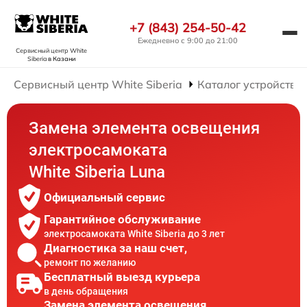
+7 (843) 254-50-42
Ежедневно с 9:00 до 21:00
Сервисный центр White
Siberia
в Казани
Сервисный центр White Siberia
Каталог устройств
Замена элемента освещения
электросамоката
White Siberia Luna
Официальный сервис
Гарантийное обслуживание
электросамоката White Siberia до 3 лет
Диагностика за наш счет,
ремонт по желанию
Бесплатный выезд курьера
в день обращения
Замена элемента освещения