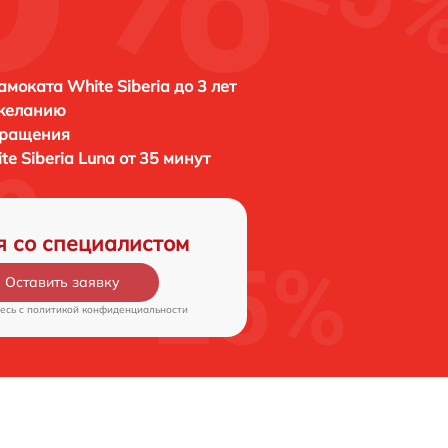
амоката White Siberia до 3 лет
 желанию
бращения
te Siberia Luna от 35 минут
я со специалистом
Оставить заявку
есь c
политикой конфиденциальности