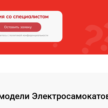
ия со специалистом
Оставить заявку
аетесь c
политикой конфиденциальности
одели Электросамокатов 